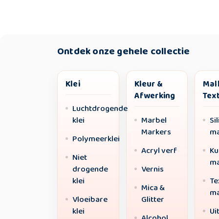
Ontdek onze gehele collectie
Klei
Kleur &
Mal
Afwerking
Tex
Luchtdrogende
klei
Marbel
Si
Markers
ma
Polymeerklei
Acryl verf
Ku
Niet
ma
drogende
Vernis
klei
Te
Mica &
ma
Vloeibare
Glitter
klei
Ui
Alcohol