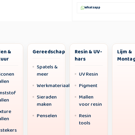
Whatsapp
len &
Gereedschap
Resin & UV-
Lijm &
tuur
hars
Monta
Spatels &
liconen
meer
UV Resin
llen
Werkmateriaal
Pigment
nststof
Sieraden
Mallen
llen
maken
voor resin
xture
Penselen
Resin
llen
tools
tstekers