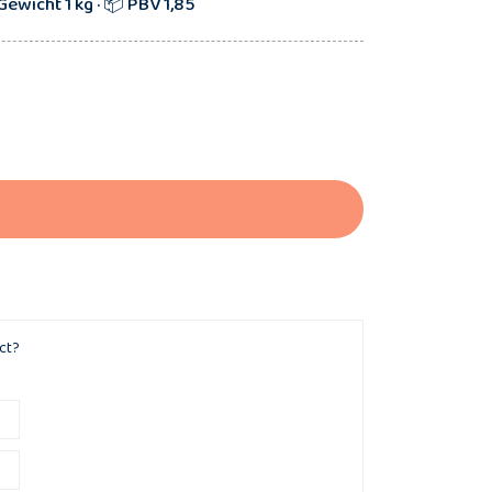
Gewicht 1 kg · 📦 PBV 1,85
ct?