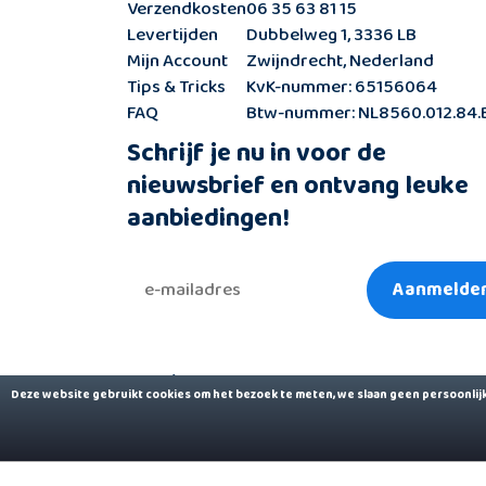
Verzendkosten
06 35 63 81 15
Levertijden
Dubbelweg 1, 3336 LB
Mijn Account
Zwijndrecht, Nederland
Tips & Tricks
KvK-nummer: 65156064
FAQ
Btw-nummer: NL8560.012.84.B
Schrijf je nu in voor de
nieuwsbrief en ontvang leuke
aanbiedingen!
Aanmelde
© Kleishop.nl
2016-2026
Deze website gebruikt cookies om het bezoek te meten, we slaan geen persoonlij