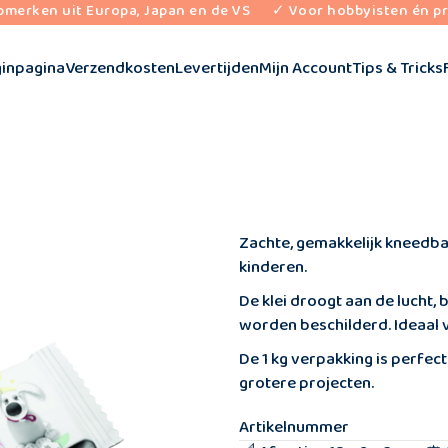
pmerken uit Europa, Japan en de VS
✓ Voor hobbyisten én pr
inpagina
Verzendkosten
Levertijden
Mijn Account
Tips & Tricks
Zachte, gemakkelijk kneedba
kinderen.
De klei droogt aan de lucht,
worden beschilderd. Ideaal v
De 1 kg verpakking is perfect
grotere projecten.
Artikelnummer