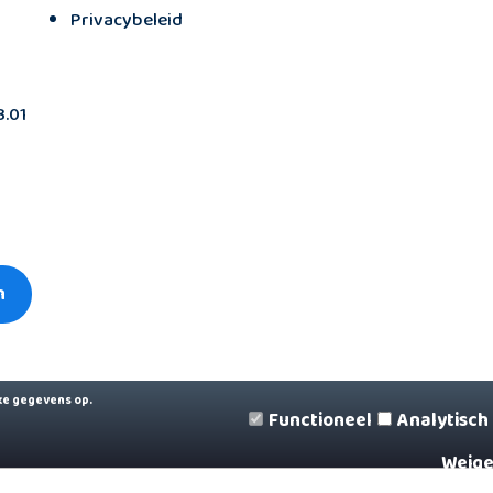
Privacybeleid
.01
n
ke gegevens op.
Functioneel
Analytisch
Weige